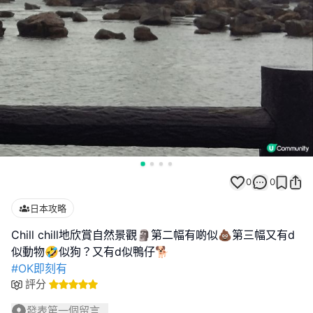
0
0
日本攻略
Chill chill地欣賞自然景觀🗿第二幅有啲似💩第三幅又有d
#OK即刻有
評分
發表第一個留言...