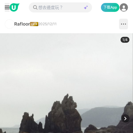
下載App
Rafloor
2025/12/11
1
/
4
Next