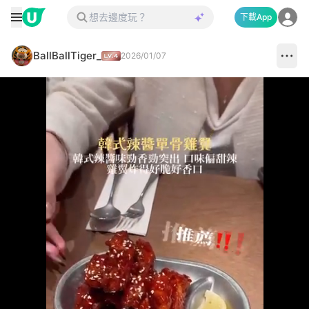
下載App
BallBallTiger_
2026/01/07