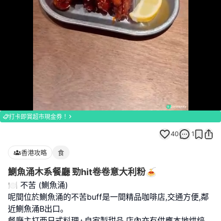
Loaded
:
Unmute
100.00%
打卡即賞超市現金券！
40
1
香港攻略
食
鰂魚涌木系餐廳 勁hit卷卷意大利粉🍝
🍽️ 不苦 (鰂魚涌)
呢間位於鰂魚涌的不苦buff是一間精品咖啡店,交通方便,鄰
近鰂魚涌B出口｡
餐廳主打西日式料理+自家製甜品,店內亦有供應本地烘焙