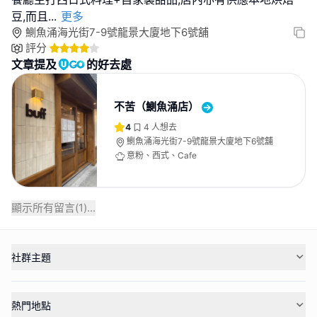
豆,而且
...
更多
鰂魚涌海光街7-9號龍景大廈地下6號舖
評分
文章提及
的好去處
不苦（鰂魚涌店）
4
4
人想去
鰂魚涌海光街7-9號龍景大廈地下6號舖
意粉、西式、Cafe
顯示所有留言(
1
)...
社群主題
熱門地點