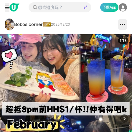
下載App
Bobos.corner
2025/12/20
1
/
13
Next