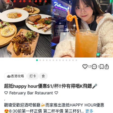
17
1
香港攻略
打卡
食
超抵happy hour優惠$1/杯‼️仲有得唱K飛鏢🎤
♡ February Bar Rstaurant ♡
.
觀塘受歡迎酒吧餐廳🍻而家推出激抵HAPPY HOUR優惠
😍8:30前第一杯正價 第二杯半價 第三杯$1
...
更多