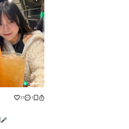
Next slide
17
1
🎤