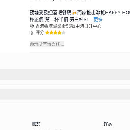
.
觀塘受歡迎酒吧餐廳🍻而家推出激抵HAPPY HOU
杯正價 第二杯半價 第三杯$1
...
更多
香港觀塘駿業街56號中海日升中心
評分
顯示所有留言(
1
)...
關於
探索