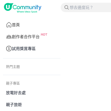
首頁
創作者合作平台
試用獎賞專區
熱門主題
親子專區
放電好去處
親子旅遊