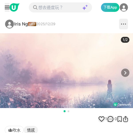
下載App
Iris Ng
2025/12/29
1
/
2
Next
1
0
吹水
情感