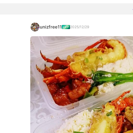
unizfree11
2025/12/29