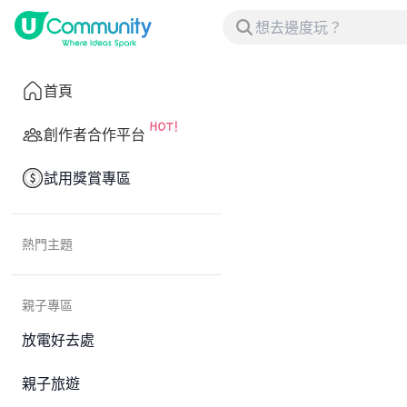
首頁
創作者合作平台
試用獎賞專區
熱門主題
親子專區
放電好去處
親子旅遊