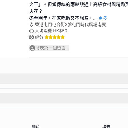
之王」。但當傳統的兩餸飯遇上高級食材與精緻
火花？
冬至團年，在家吃飯又不想煮，
...
更多
香港屯門屯合街2號屯門時代廣場南翼
人均消費
HK$
50
評分
發表第一個留言...
關於
探索