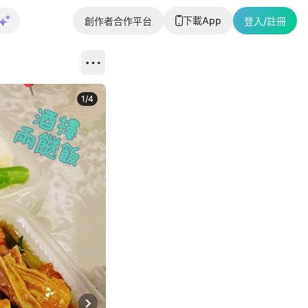
下載App
創作者合作平台
登入/註冊
1
/
4