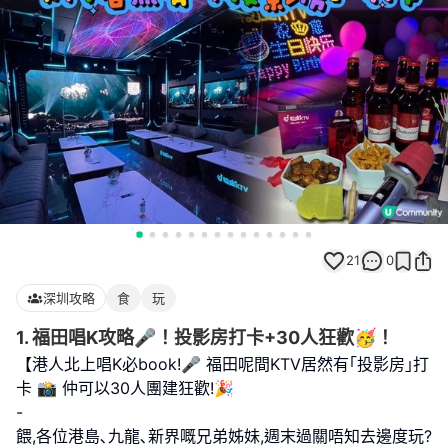
21
0
深圳攻略
食
玩
1. 福田唱K攻略🎤！投影房打卡+30人狂歡🥳！
【港人北上唱K必book!🎤 福田呢間KTV居然有｢投影房｣打
卡 📸 仲可以30人團建狂歡!🎉
-
餵,各位港島､九龍､新界嘅兄弟姊妹,週末過關唔知去邊度玩?