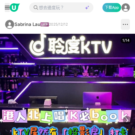
下載App
Sabrina Lau
2025/12/12
1
/
14
Next