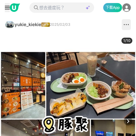
下載App
yukie_kiekie
2025/02/03
1
/
10
Next