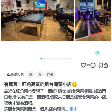
19
3
香港攻略
玩
食
打卡
有驚喜，旺角高質的新台灣菜小店😋
最近在旺角鬧市發現了一間好｢隱世｣的台灣菜餐廳｡經過門
口看,會以為只是一間酒吧,但原來日間是經營台灣菜的小店,
夜晚才變為酒吧｡
這間台灣菜剛開業一個月,店內環境
...
更多