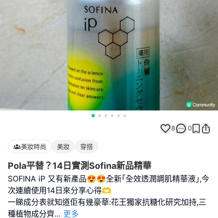
8
0
美妝時尚
美妝
穿搭
Pola平替？14日實測Sofina新品精華
SOFINA iP 又有新產品😍😍全新｢全效透潤調肌精華液｣,今
次連續使用14日來分享心得🫶
一睇成分表就知道佢有幾豪華:花王獨家抗糖化研究加持,三
種植物成分齊
...
更多