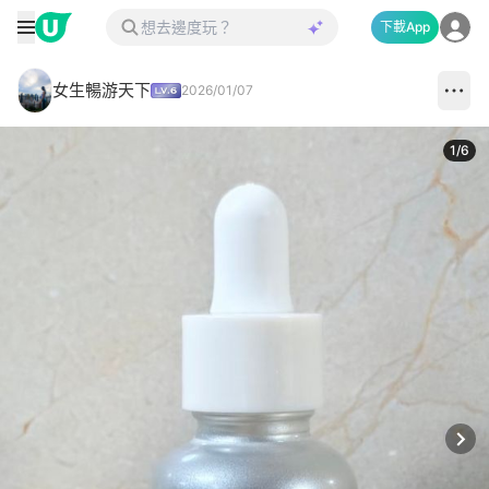
下載App
女生暢游天下
2026/01/07
1
/
6
Next