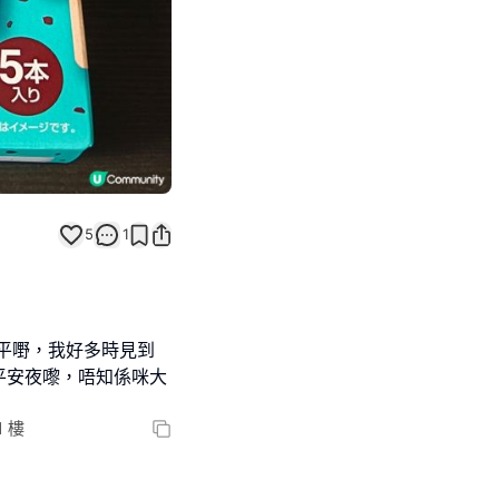
5
1
買平嘢，我好多時見到
平安夜嚟，唔知係咪大
 樓