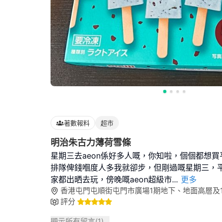
著數報料
超市
明治朱古力薄荷雪條
星期三去aeon係好多人嘅，你知啦，個個都想
排隊俾錢嗰度人多我就卻步，但剛過嘅星期三，
家都出晒去玩，傍晚嘅aeon超級市
...
更多
香港屯門屯順街屯門市廣場1期地下、地面高層及1
評分
顯示所有留言(
1
)...