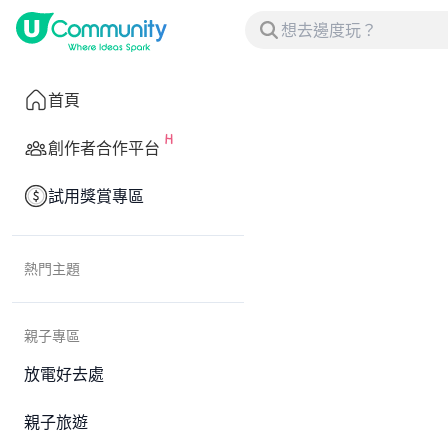
首頁
創作者合作平台
試用獎賞專區
熱門主題
親子專區
放電好去處
親子旅遊