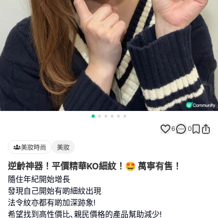
6
0
美妝時尚
美妝
逆齡神器！平價精華KO細紋！🤩 萬寧有售！
隨住年紀開始增長
發現自己開始有啲細紋出現
法令紋亦都有啲加深跡象!
希望找到高性價比､親民價格的產品幫助減少!