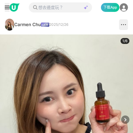
下載App
Carmen Chu
2025/12/26
1
/
6
Next