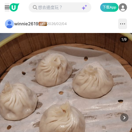
下載App
winnie2619
2026/02/04
1
/
9
Next