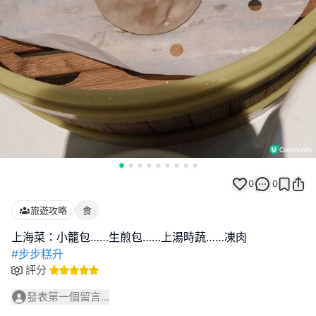
0
0
旅遊攻略
食
#步步糕升
評分
發表第一個留言...