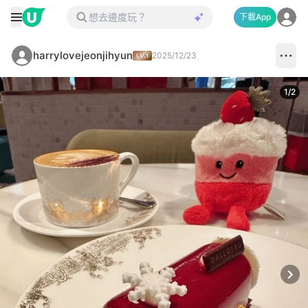
下載App
harrylovejeonjihyun
2025/12/23
1
/
2
Next