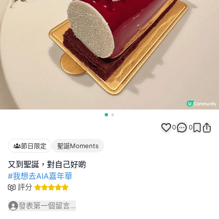
0
0
節日限定
聖誕Moments
#我想去AIA嘉年華
評分
發表第一個留言...