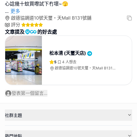
...
更多
啟德協調道10號天璽・天Mall B131號舖
評分
文章提及
的好去處
松本清 (天璽天店)
5
4
人想去
啟德協調道10號天璽・天Mall B131號
舖
發表第一個留言...
社群主題
熱門地點