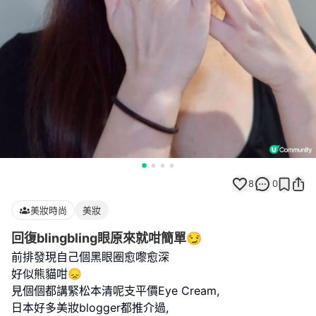
8
0
美妝時尚
美妝
回復blingbling眼原來就咁簡單😏
前排發現自己個黑眼圈愈嚟愈深
好似熊貓咁😞
見個個都講緊松本清呢支平價Eye Cream,
日本好多美妝blogger都推介過,