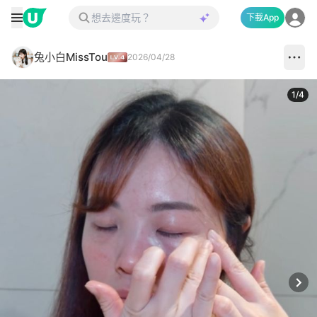
下載App
兔小白MissTou
2026/04/28
1
/
4
Next