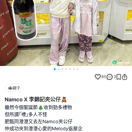
85
3
親子
Namco X 李錦記夾公仔🧸
雖然今個聖誕節🎄收到勁多禮物
但所謂｢禮｣多人不怪
肥甄同澄澄又去左Namco夾公仔
仲成功夾到澄澄心愛的Melody返屋企