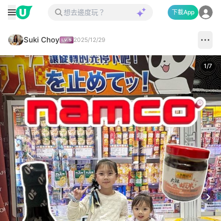
下載App
Suki Choy
2025/12/29
1
/
7
Next