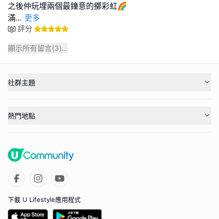
之後仲玩埋兩個最鐘意的擲彩虹🌈
滿
...
更多
評分
顯示所有留言(
3
)...
社群主題
熱門地點
下載 U Lifestyle應用程式