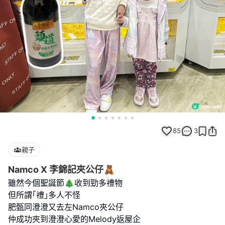
85
3
親子
Namco X 李錦記夾公仔🧸
雖然今個聖誕節🎄收到勁多禮物
但所謂｢禮｣多人不怪
肥甄同澄澄又去左Namco夾公仔
仲成功夾到澄澄心愛的Melody返屋企