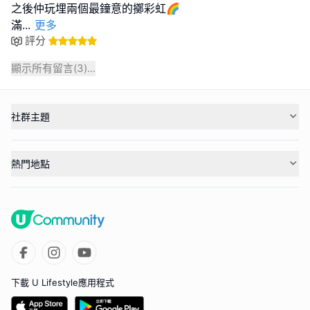
之後仲玩埋兩個最鐘意的擲彩虹🌈
滿
...
更多
評分
顯示所有留言(
3
)...
社群主題
熱門地點
下載 U Lifestyle應用程式