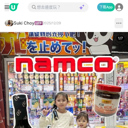
下載App
Suki Choy
2025/12/29
1
/
7
Next