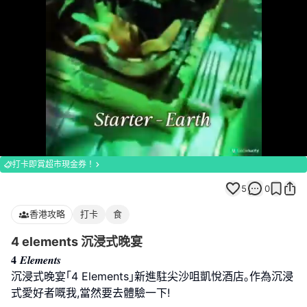
Loaded
:
Unmute
100.00%
打卡即賞超市現金券！
5
0
香港攻略
打卡
食
4 elements 沉浸式晚宴
𝟒 𝑬𝒍𝒆𝒎𝒆𝒏𝒕𝒔
沉浸式晚宴｢4 Elements｣新進駐尖沙咀凱悅酒店｡作為沉浸
式愛好者嘅我,當然要去體驗一下!