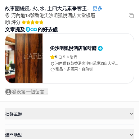
故事圍繞風､火､水､土四大元素爭奪王
...
更多
河內道18號香港尖沙咀凱悅酒店大堂樓層
評分
文章提及
的好去處
尖沙咀凱悅酒店咖啡廳
5
5
人想去
河內道18號香港尖沙咀凱悅酒店大堂樓
層
甜品、多國菜、自助餐
發表第一個留言...
社群主題
熱門地點