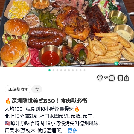
55
1
深圳攻略
食
🔥深圳隱世美式BBQ！食肉獸必衝
人均100+就食到18小時煙薰慢烤🔥
北上10分鐘就到,福田水圍超近､超抵､超正!
🇺🇸原汁原味靠時間!18小時慢烤先叫德州風味!
用果木(荔枝木)做低溫煙薰,
...
更多