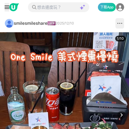
下載App
smilesmileshare
2025/12/10
1
/
10
Next