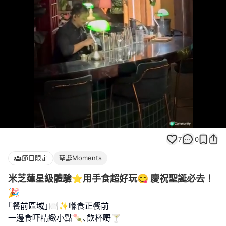
Loaded
:
Unmute
100.00%
7
0
節日限定
聖誕Moments
米芝蓮星級體驗⭐️用手食超好玩😋 慶祝聖誕必去！
🎉
｢餐前區域｣🍽️✨喺食正餐前
一邊食吓精緻小點🍡､飲杯嘢🍸