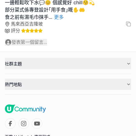
一邊輕鬆吹下水💬😊 個感覺好 chill😚💫
部分菜式係專登設計｢用手食｣嘅✋🤲
食之前有濕毛巾抹手
...
更多
馬來西亞吉隆坡
評分
發表第一個留言...
社群主題
熱門地點