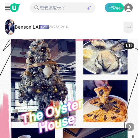
下載App
Benson LAI
2025/12/16
1
/
15
Next