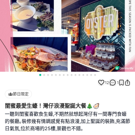
12
1
節日限定
閨蜜最愛生蠔！灣仔浪漫聖誕大餐🎄🦪
一聽到閨蜜喜歡食生蠔,不期然就想起灣仔有一間專門食蠔
的餐廳｡裝修幾有情調感覺有點浪漫,加上聖誕的裝飾,充滿節
日氣氛,位於商場的25樓,景觀也不錯｡