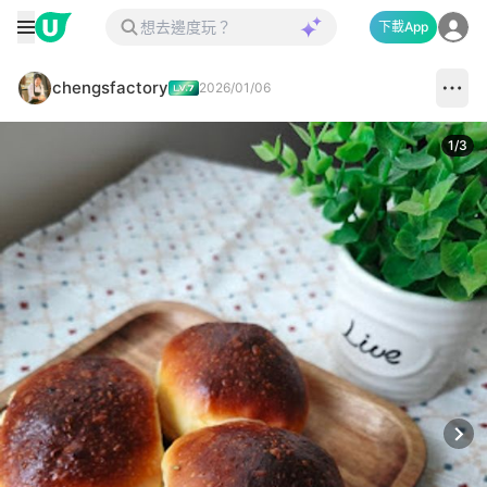
下載App
chengsfactory
2026/01/06
1
/
3
Next