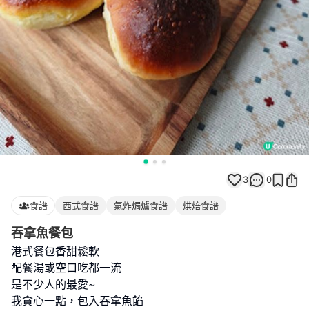
3
0
食譜
西式食譜
氣炸焗爐食譜
烘焙食譜
吞拿魚餐包
港式餐包香甜鬆軟
配餐湯或空口吃都一流
是不少人的最愛~
我貪心一點，包入吞拿魚餡