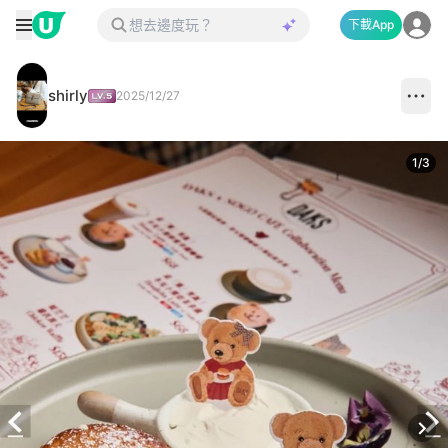
下載App
shirly
2025/12/27
1
/
3
Next