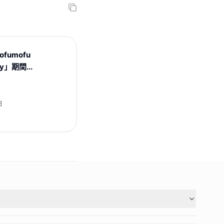
mofumofu
ay」期間...
日