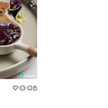
Next slide
1
0