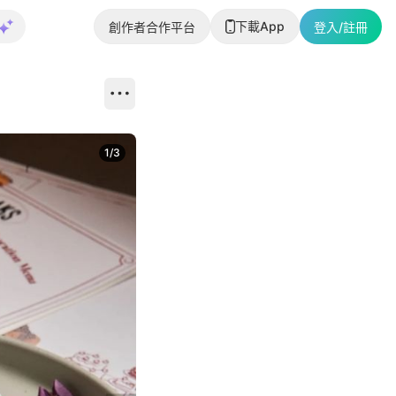
下載App
創作者合作平台
登入/註冊
1
/
3