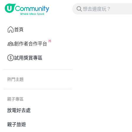
首頁
創作者合作平台
試用獎賞專區
熱門主題
親子專區
放電好去處
親子旅遊