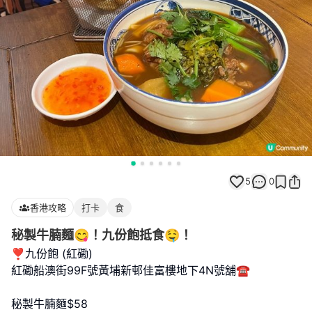
5
0
香港攻略
打卡
食
秘製牛腩麵😋！九份飽抵食🤤！
❣️九份飽 (紅磡)
紅磡船澳街99F號黃埔新邨佳富樓地下4N號舖☎️
秘製牛腩麵$58