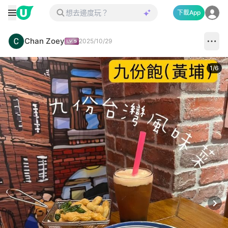
下載App
Chan Zoey
2025/10/29
1
/
6
Next