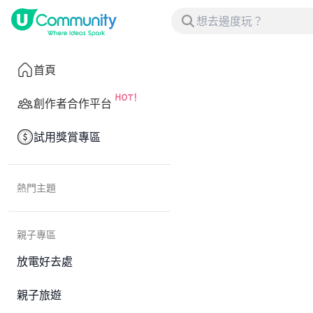
首頁
創作者合作平台
試用獎賞專區
熱門主題
親子專區
放電好去處
親子旅遊