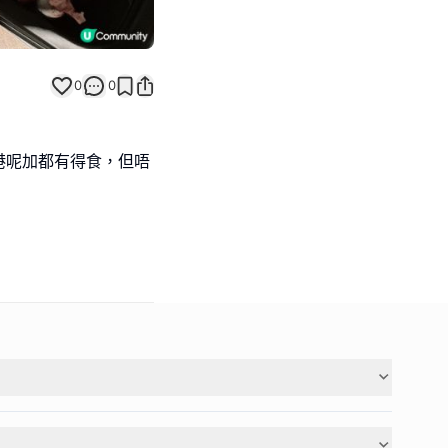
0
0
港呢加都有得食，但唔