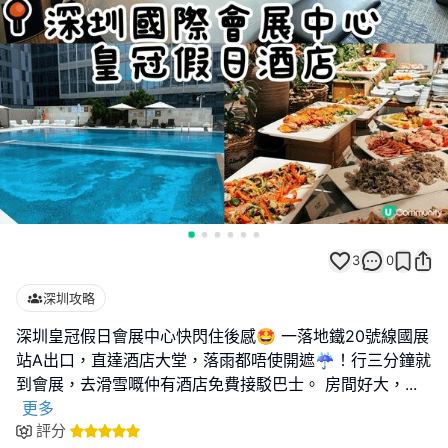
3
0
深圳攻略
深圳皇冠假日會展中心快閃住後感🤩 一落地鐵20號線國展
站A出口，直達酒店大堂，落雨都唔使開遮☔！行三分鐘就
到會展，去滑雪嘅仲有酒店免費接駁巴士。 房間好大，
...
更多
評分