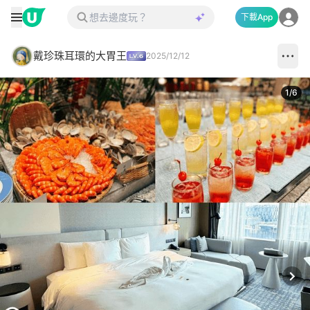
下載App
戴珍珠耳環的大胃王
2025/12/12
1
/
6
Next