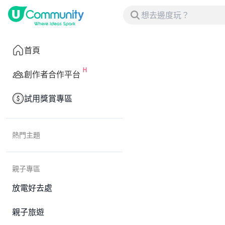
首頁
創作者合作平台
試用獎賞專區
熱門主題
親子專區
放電好去處
親子旅遊