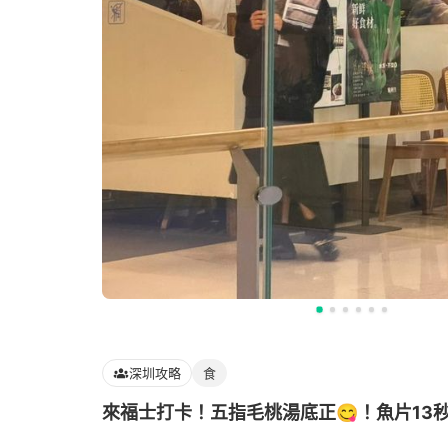
深圳攻略
食
來福士打卡！五指毛桃湯底正😋！魚片13秒