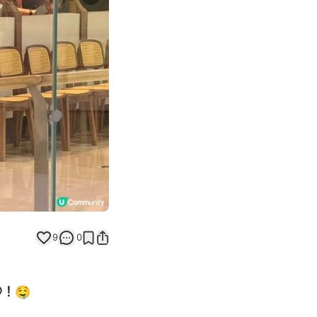
Next slide
9
0
！🤤