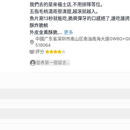
我們去的是來福士店,不用排隊等位｡
五指毛桃湯底很清甜,越滾就越入｡
魚片涮13秒就能吃,脆爽彈牙的口感絕了,誰吃誰誇“j
酥炸脆鯇
外皮金黃酥脆,
...
更多
中國广东省深圳市南山区南油南海大道GW6G+G8
518064
評分
發表第一個留言...