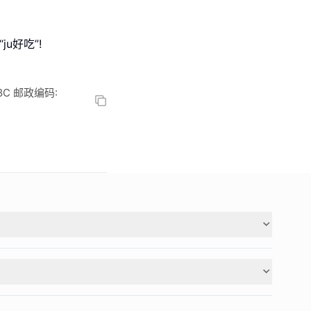
u好吃”!
C 邮政编码: