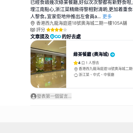
已經食過幾次綠茶餐廳,好似次次黎都有新野食咁
埋江南點心,浙江菜精緻得黎相對清啲,更加着重食
人黎食｡宜家佢地仲推出左會員a
...
更多
香港西九龍海庭道18號奧海城二期一樓105A舖
評分
文章提及
的好去處
綠茶餐廳 (奧海城)
4
1
人想去
香港西九龍海庭道18號奧海城二期一
浙江菜、中式、中餐廳
發表第一個留言...