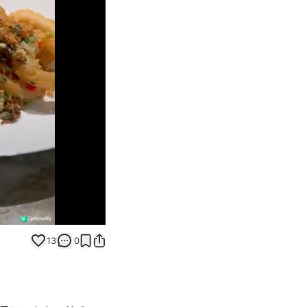
Unmute
13
0