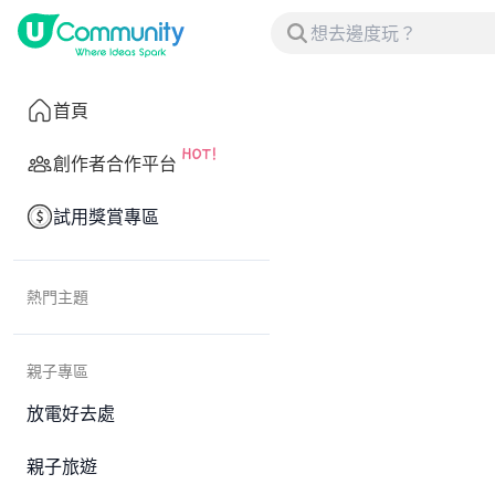
首頁
創作者合作平台
試用獎賞專區
熱門主題
親子專區
放電好去處
親子旅遊