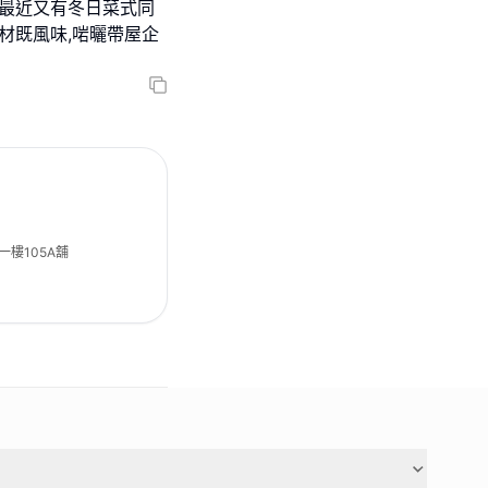
,最近又有冬日菜式同
材既風味,啱曬帶屋企
樓105A舖