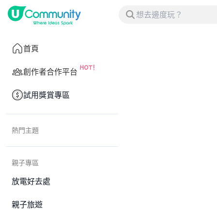
首頁
創作者合作平台
試用獎賞專區
熱門主題
親子專區
放電好去處
親子旅遊