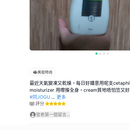
美妝時尚
最近天氣變凍又乾燥，每日好鍾意用呢支cetaphil skin
#同JOGU
...
更多
評分
發表第一個留言...