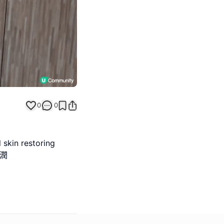
0
0
 restoring