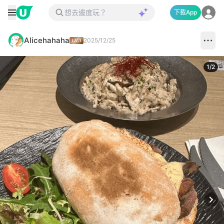
下載App
Alicehahaha
2025/12/25
1
/
2
Next