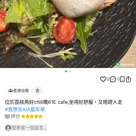
0
0
香港攻略
食
#我想去AIA嘉年華
評分
發表第一個留言...