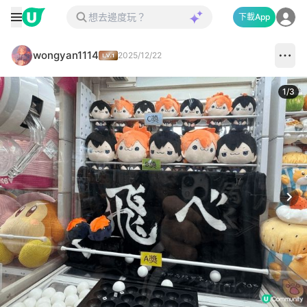
下載App
wongyan1114
2025/12/22
1
/
3
Next