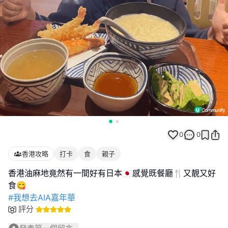
0
0
香港攻略
打卡
食
親子
香港油麻地竟然有一間好有日本🇯🇵感覺既餐廳🍴又靚又好
#我想去AIA嘉年華
評分