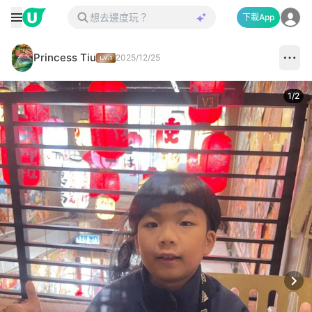
下載App
Princess Tiu
2025/12/25
1
/
2
Next