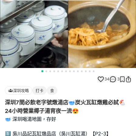
34
3
深圳攻略
打卡
食
深圳7間必飲老字號燉湯店🥣炭火瓦缸燉雞必試🐔
24小時營業椰子湯宵夜一流😍
🥣 深圳喝湯地圖，存好
1️⃣ 吳川品記瓦缸燉品店（吳川瓦缸湯）【P2-3】