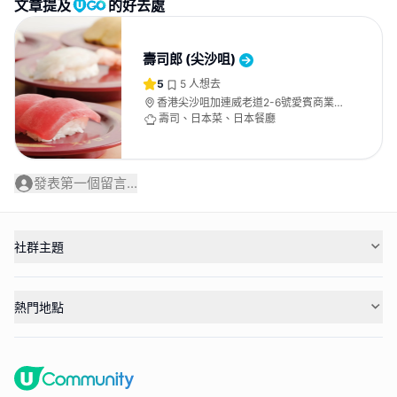
文章提及
的好去處
壽司郎 (尖沙咀)
5
5
人想去
香港尖沙咀加連威老道2-6號愛賓商業大
廈地下G2, G3 & 103號舖
壽司、日本菜、日本餐廳
發表第一個留言...
社群主題
熱門地點