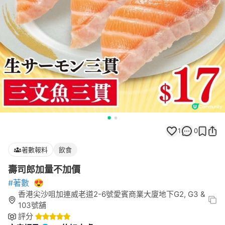
1
0
著數報料
飲食
壽司郎加量不加價
#著數
😍
香港尖沙咀加連威老道2-6號愛賓商業大廈地下G2, G3 &
103號舖
評分