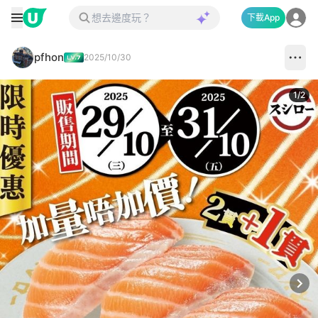
下載App
pfhon
2025/10/30
1
/
2
Next