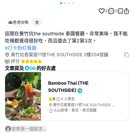
2
0
香港攻略
食
這間在黄竹坑the southside 泰國餐廳，非常美味，我不能
#打卡粉紅餐廳
黃竹坑香葉道11號THE SOUTHSIDE 2樓204號舖
評分
文章提及
的好去處
Bamboo Thai (THE
SOUTHSIDE)
5
4
人想去
黃竹坑香葉道11號THE SOUTHSIDE 2
樓204號舖
火山排骨、泰式、泰式餐廳
發表第一個留言...