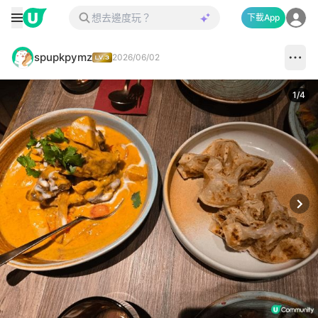
下載App
spupkpymz
2026/06/02
1
/
4
Next