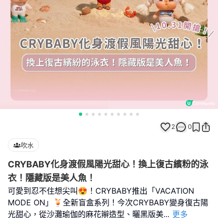
2
0
吹水
CRYBABY化身渡假風陽光甜心！換上復古繽粉的泳
衣！隱藏版是美人魚！
可愛到忍不住想尖叫😍！CRYBABY推出「VACATION
MODE ON」🍹全新盲盒系列！今次CRYBABY變身復古陽
光甜心，從沙灘瑜伽的麻花辮造型、曬黑版美
...
更多