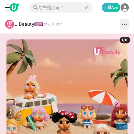
下載App
U Beauty
2025/10/27
1
/
10
Next