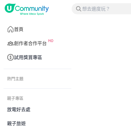
首頁
創作者合作平台
試用獎賞專區
熱門主題
親子專區
放電好去處
親子旅遊