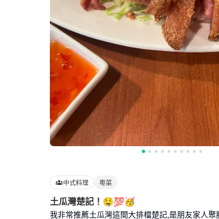
中式料理
粵菜
土瓜灣楚記！🤤💯🥳
我非常推薦土瓜灣這間大排檔楚記,是朋友家人聚