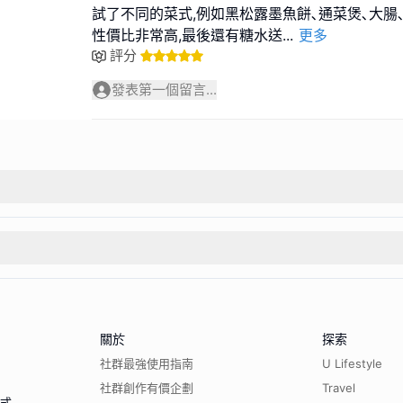
試了不同的菜式,例如黑松露墨魚餅､通菜煲､大腸
性價比非常高,最後還有糖水送
...
更多
評分
發表第一個留言...
關於
探索
社群最強使用指南
U Lifestyle
社群創作有價企劃
Travel
程式