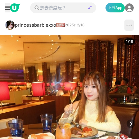
下載App
princessbarbiexxo
2025/12/18
1
/
19
Next