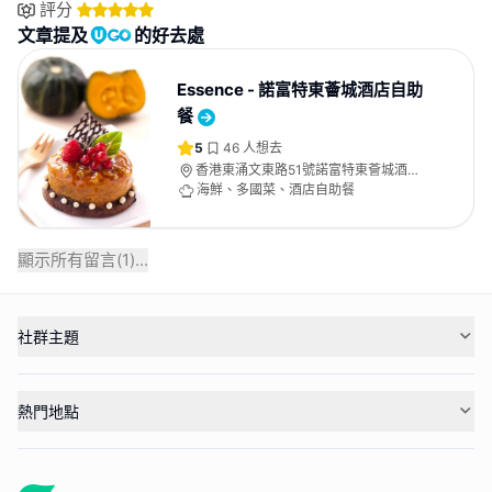
評分
文章提及
的好去處
Essence - 諾富特東薈城酒店自助
餐
5
46
人想去
香港東涌文東路51號諾富特東薈城酒店
大堂
海鮮、多國菜、酒店自助餐
顯示所有留言(
1
)...
社群主題
熱門地點