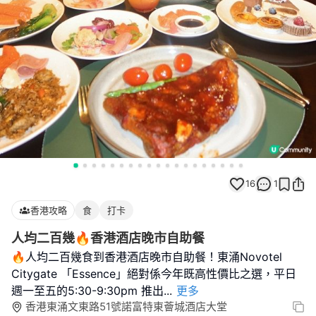
16
1
香港攻略
食
打卡
人均二百幾🔥香港酒店晚市自助餐
🔥人均二百幾食到香港酒店晚市自助餐！東涌Novotel
Citygate 「Essence」絕對係今年既高性價比之選，平日
週一至五的5:30-9:30pm 推出
...
更多
香港東涌文東路51號諾富特東薈城酒店大堂