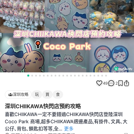
49
2
深圳攻略
玩
買
食
深圳CHIIKAWA快閃店預約攻略
喜歡CHIIKAWA一定不要錯過CHIIKAWA快閃店登陸深圳
Coco Park 商場,超多CHIIKAWA週邊產品,有掛件､文具､大
公仔､背包､鎖匙扣等等,全
...
更多