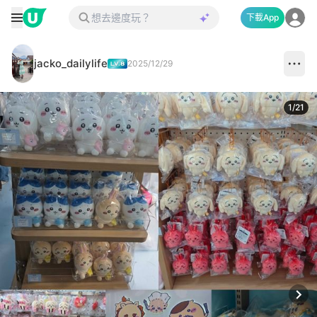
下載App
jacko_dailylife
2025/12/29
1
/
21
Next