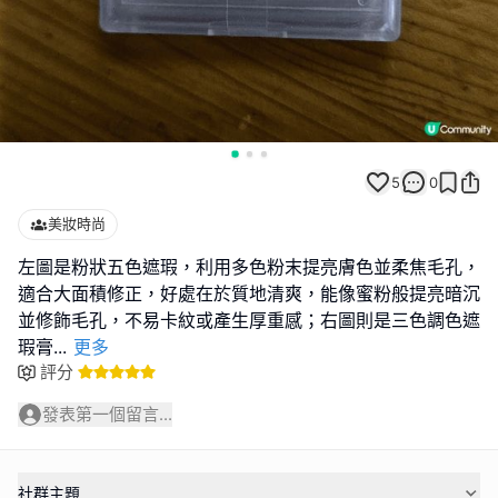
5
0
美妝時尚
左圖是粉狀五色遮瑕，利用多色粉末提亮膚色並柔焦毛孔，
適合大面積修正，好處在於質地清爽，能像蜜粉般提亮暗沉
並修飾毛孔，不易卡紋或產生厚重感；右圖則是三色調色遮
瑕膏
...
更多
評分
發表第一個留言...
社群主題