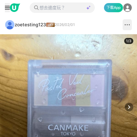
下載App
zoetesting123
2026/02/01
1
/
3
Next