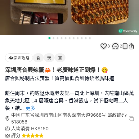
81
2
深圳攻略
食
玩
買
深圳唐合興辣蟹🦀！老廣味道正到爆！😋
唐合興秘制古法辣蟹！質高價低食到傳統老廣味道
趁住周末，約咗退休嘅老友記一齊北上深圳，去咗南山區萬
象天地北區 L4 層嘅唐合興・香港飯店，試下佢哋嘅二人
餐，結
...
更多
中國广东省深圳市南山区南头深南大道9668号 邮政编码:
518058
人均消費
HK$
150
評分