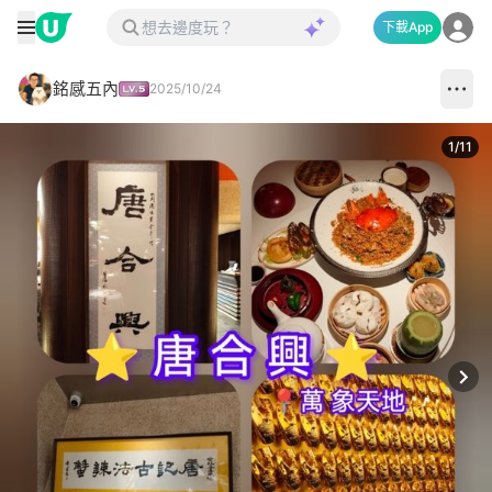
下載App
銘感五內
2025/10/24
1
/
11
Next