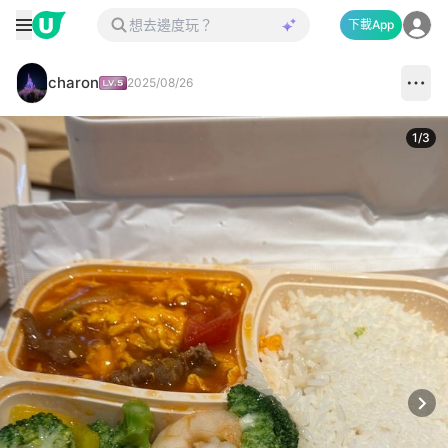
下載App
charon
2025/08/26
1
/
3
Next