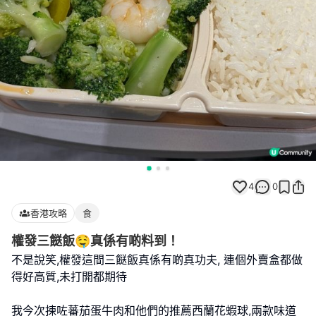
4
0
香港攻略
食
權發三餸飯🤤真係有啲料到！
不是說笑,權發這間三餸飯真係有啲真功夫, 連個外賣盒都做
得好高質,未打開都期待
我今次揀咗蕃茄蛋牛肉和他們的推薦西蘭花蝦球,兩款味道