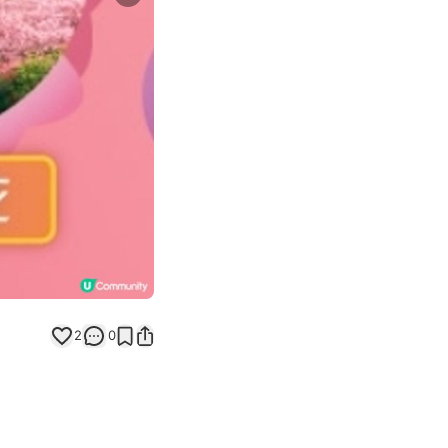
Next slide
2
0