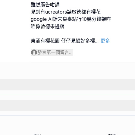
雖然廣告咁講
見到有ucreators話啟德都有櫻花
google AI話宋皇臺站行10幾分鐘架咋
唔係啟德果邊落
東涌有櫻花園 仔仔見過好多櫻
...
更多
發表第一個留言...