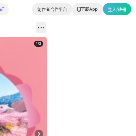
下載App
創作者合作平台
登入/註冊
1
/
3