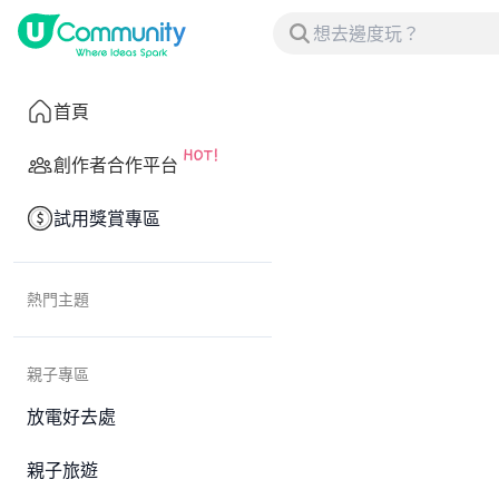
首頁
創作者合作平台
試用獎賞專區
熱門主題
親子專區
放電好去處
親子旅遊