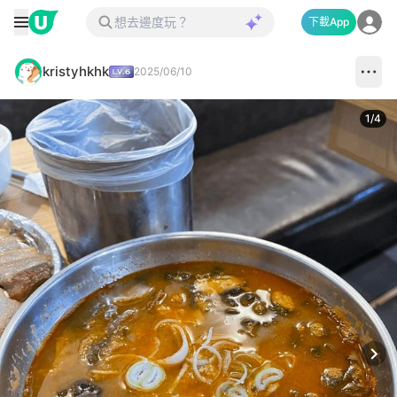
下載App
kristyhkhk
2025/06/10
1
/
4
Next