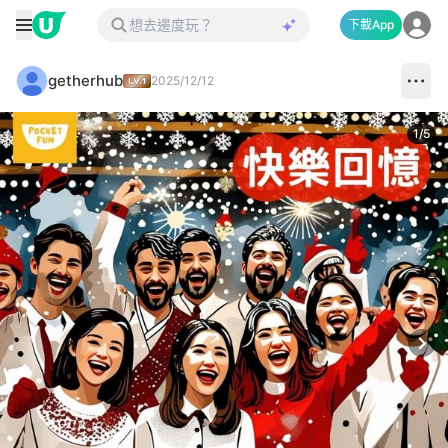
下載App
getherhub
2025/12/12
1
/
5
Next