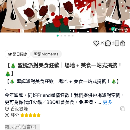
39
2
節日限定
聖誕Moments
【🎄 聖誕派對美食狂歡｜場地 + 美食一站式搞掂！
🎄】
【🎄 聖誕派對美食狂歡｜場地 + 美食一站式搞掂！🎄】
.
今年聖誕，同班Friend盡情狂歡！我們提供包場派對空間，
更可為你代訂火鍋／BBQ到會美食，免準備、
...
更多
香港觀塘
評分
顯示所有留言(
2
)...