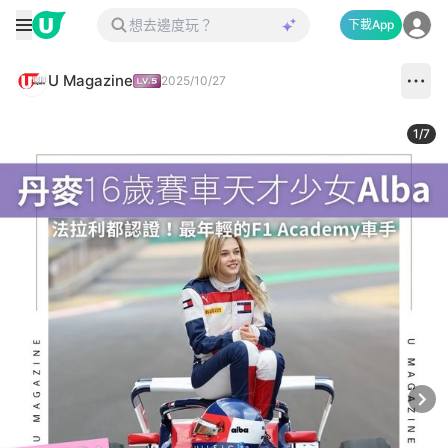
下載App
U Magazine
2025/10/27
1
/
7
Next