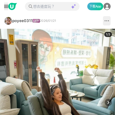
下載App
poyee0311
2026/01/21
1
/
3
Next