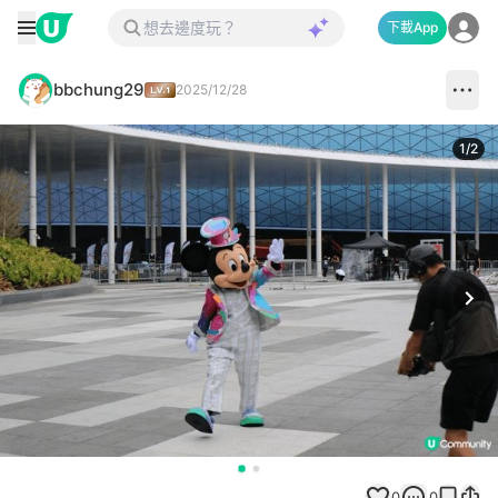
下載App
bbchung29
2025/12/28
1
/
2
Next
0
0