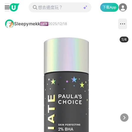
下載App
Sleepymekk
2025/12/18
1
/
4
Next