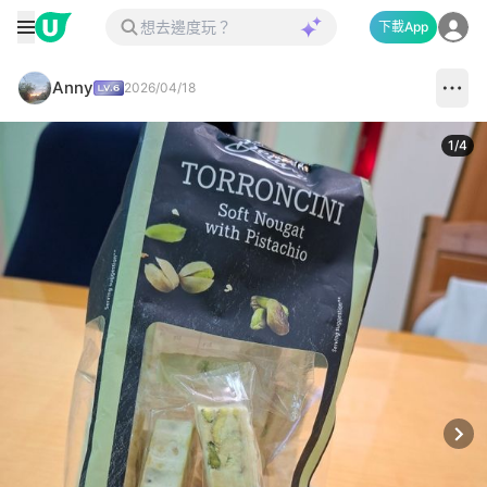
下載App
Anny
2026/04/18
1
/
4
Next